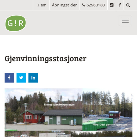
Hjem
Åpningstider
62960180
Toggl
navig
Gjenvinningsstasjoner