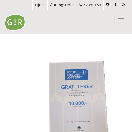
Hjem
Åpningstider
62960180
Toggl
navig